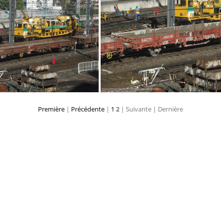
DSCF9654
Première
|
Précédente
|
1
2
| Suivante
| Dernière
DSCF9283
DSCF9281