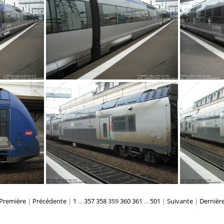
0613
DSCF0612
DS
DSCF0610
Première
|
Précédente
|
1
...
357
358
359
360
361
...
501
|
Suivante
|
Dernièr