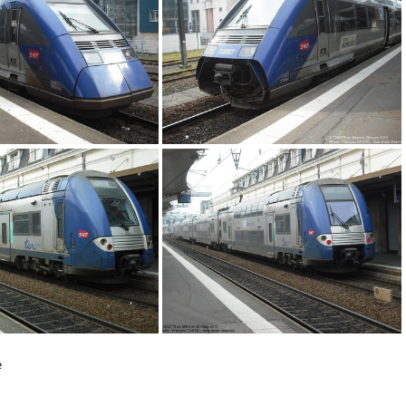
CF0586
DSCF0585
DSCF0609
DSCF0608
e