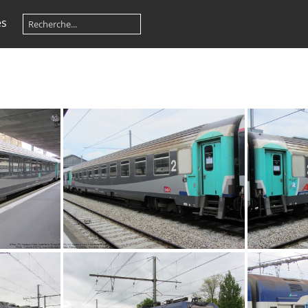
es
IMG 0070