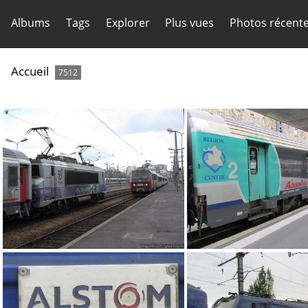
Albums
Tags
Explorer
Plus vues
Photos récent
Accueil
7512
IMG 0336
IMG 0071