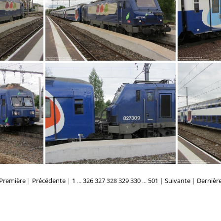
IMG 0272
Première
|
Précédente
|
1
...
326
327
328
329
330
...
501
|
Suivante
|
Dernièr
IMG 0285