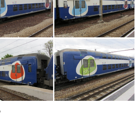
IMG 0265
IMG 0263
e
IMG 0284
IMG 0257