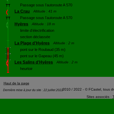
Passage sous l'autoroute A 570
La Crau
Altitude : 41 m
Passage sous l'autoroute A 570
Hyères
Altitude : 18 m
limite d'électrification
section déclassée
La Plage d'Hyères
Altitude : 2 m
pont sur le Roubaud (35 m)
pont sur le Gapeau (45 m)
Les Salins d'Hyères
Altitude : 2 m
heurtoir
Haut de la page
2010 / 2022 - © FCastel, tous dr
Dernière mise à jour du site : 22 juillet 2022
Sites associés :