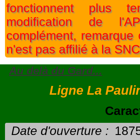
fonctionnent plus t
modification de l'A
complément, remarque o
n'est pas affilié à la SNC
Au delà du Gard...
Ligne La Pauli
Carac
Date d'ouverture :
187