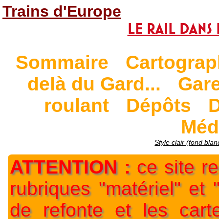
Trains d'Europe
Le Rail dans 
Sommaire
Cartograp
delà du Gard...
Gar
roulant
Dépôts
D
Méd
Style clair (fond blan
ATTENTION :
ce site re
rubriques "matériel" et
de refonte et les car