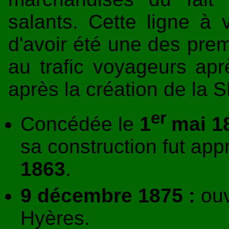
salants. Cette ligne à v
d'avoir été une des premi
au trafic voyageurs apr
après la création de la 
er
Concédée le
1
mai 1
sa construction fut ap
1863
.
9 décembre 1875 :
ouv
Hyères.