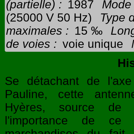
(partielle) :
1987
Mode d
(25000 V 50 Hz)
Type de
maximales :
15 ‰
Long
de voies :
voie unique
Hi
Se détachant de l'axe 
Pauline, cette antenn
Hyères, source de t
l'importance de ce l
marchandises du fait