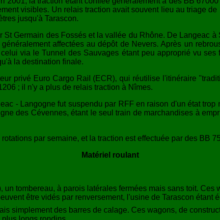
'en 2001, la traction étant confiée généralement à des BB 67000
ent visibles. Un relais traction avait souvent lieu au triage
ètres jusqu'à Tarascon.
ar St Germain des Fossés et la vallée du Rhône. De Langeac à 
énéralement affectées au dépôt de Nevers. Après un rebroussem
 celui via le Tunnel des Sauvages étant peu approprié vu ses fo
'à la destination finale.
eur privé Euro Cargo Rail (ECR), qui réutilise l'itinéraire "trad
06 ; il n'y a plus de relais traction à Nîmes.
ac - Langogne fut suspendu par RFF en raison d'un état trop m
igne des Cévennes, étant le seul train de marchandises à emprunt
ux rotations par semaine, et la traction est effectuée par des BB
Matériel roulant
, un tombereau, à parois latérales fermées mais sans toit. Ces 
euvent être vidés par renversement, l'usine de Tarascon étant éq
 mais simplement des barres de calage. Ces wagons, de construc
s plus longs rondins.