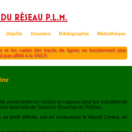
 du réseau P.L.M.
Dépôts
Dossiers
Bibliographie
Médiathèque
te et les cartes des tracés de lignes ne fonctionnent plus
st pas affilié à la SNCF.
ône
êts avoisinantes en rondins et copeaux pour les industries de
eries dont celle de Tarascon (Bouches du Rhône).
u profil difficile, soit en contournant le Massif Central, en