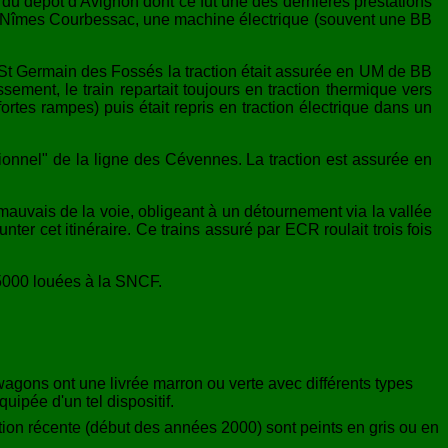
 du dépôt d'Avignon dont ce fut une des dernières prestations
 de Nîmes Courbessac, une machine électrique (souvent une BB
St Germain des Fossés la traction était assurée en UM de BB
ent, le train repartait toujours en traction thermique vers
rtes rampes) puis était repris en traction électrique dans un
itionnel" de la ligne des Cévennes. La traction est assurée en
auvais de la voie, obligeant à un détournement via la vallée
er cet itinéraire. Ce trains assuré par ECR roulait trois fois
 75000 louées à la SNCF.
wagons ont une livrée marron ou verte avec différents types
uipée d'un tel dispositif.
tion récente (début des années 2000) sont peints en gris ou en