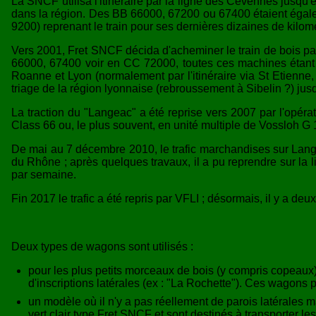
La SNCF utilisa l'itinéraire par la ligne des Cévennes jusqu
dans la région. Des BB 66000, 67200 ou 67400 étaient égalem
9200) reprenant le train pour ses dernières dizaines de kilom
Vers 2001, Fret SNCF décida d'acheminer le train de bois p
66000, 67400 voir en CC 72000, toutes ces machines étant g
Roanne et Lyon (normalement par l'itinéraire via St Etienne,
triage de la région lyonnaise (rebroussement à Sibelin ?) jusqu
La traction du "Langeac" a été reprise vers 2007 par l'opérat
Class 66 ou, le plus souvent, en unité multiple de Vossloh G 12
De mai au 7 décembre 2010, le trafic marchandises sur Lange
du Rhône ; après quelques travaux, il a pu reprendre sur la l
par semaine.
Fin 2017 le trafic a été repris par VFLI ; désormais, il y a de
Deux types de wagons sont utilisés :
pour les plus petits morceaux de bois (y compris copeaux)
d'inscriptions latérales (ex : "La Rochette"). Ces wagons p
un modèle où il n'y a pas réellement de parois latérales
vert clair type Fret SNCF et sont destinés à transporter le