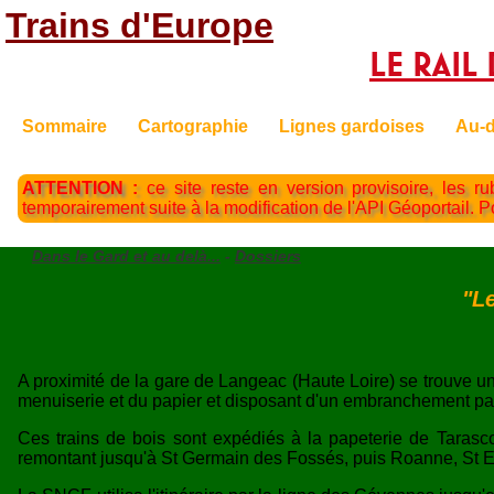
Trains d'Europe
Le Rail 
Sommaire
Cartographie
Lignes gardoises
Au-d
ATTENTION :
ce site reste en version provisoire, les ru
temporairement suite à la modification de l'API Géoportail. 
Dans le Gard et au delà...
-
Dossiers
"L
A proximité de la gare de Langeac (Haute Loire) se trouve un
menuiserie et du papier et disposant d'un embranchement par
Ces trains de bois sont expédiés à la papeterie de Tarascon 
remontant jusqu'à St Germain des Fossés, puis Roanne, St Et