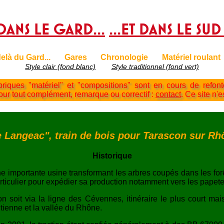
dans le Gard...
...Et dans le sud
elà du Gard...
Gares
Chronologie
Matériel roulant
Style clair (fond blanc)
Style traditionnel (fond vert)
briques "matériel" et "compositions" sont en cours de refon
Pour tout complément, remarque ou correctif :
contact
. Ce site n'e
e Langeac", train de bois pour Tarascon sur Rh
Historique
e importante usine transformant les arbres coupés dans les for
ticulier pour expédier sa production notamment vers les papet
soit via la ligne des Cévennes, itinéraire le plus court mais a
ienne et la vallée du Rhône.