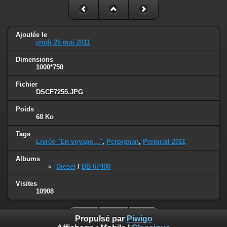
Ajoutée le
jeudi 26 mai 2011
Dimensions
1000*750
Fichier
DSCF7255.JPG
Poids
68 Ko
Tags
Livrée "En voyage..."
,
Perpignan
,
Perpirail 2011
Albums
Diesel
/
BB 67400
Visites
10908
Propulsé par
Piwigo