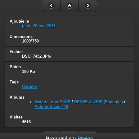
Ajoutée le
jeudi 26 mai 2011
Dimensions
1000*750
Fichier
DSCF7452.JPG
Poids
180 Ko
Tags
Cerbère
Albums
Matériel non SNCF
/
RENFE & ADIF (Espagne)
/
Automotrices 449
Visites
4616
Propulsé par
Piwigo