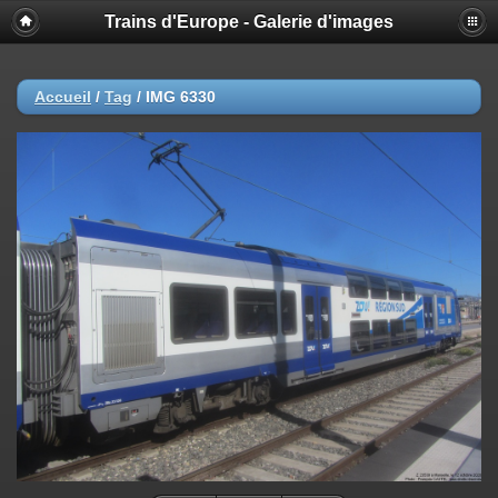
Trains d'Europe - Galerie d'images
Accueil
/
Tag
/
IMG 6330