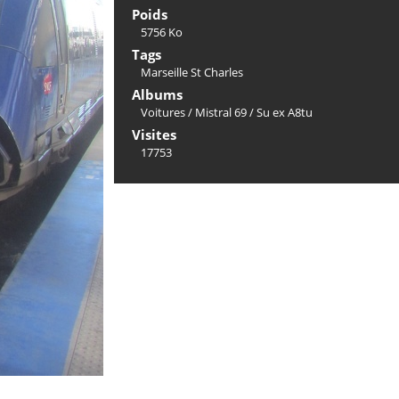
Poids
5756 Ko
Tags
Marseille St Charles
Albums
Voitures
/
Mistral 69
/
Su ex A8tu
Visites
17753