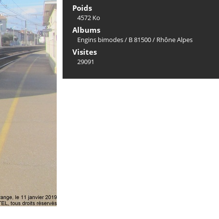
Poids
4572 Ko
Albums
Engins bimodes
/
B 81500
/
Rhône Alpes
Visites
29091