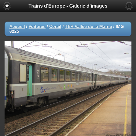
Trains d'Europe - Galerie d'images
Accueil
/
Voitures
/
Corail
/
TER Vallée de la Marne
/
IMG
6225