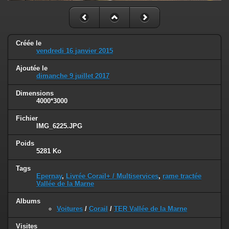
Créée le
vendredi 16 janvier 2015
Ajoutée le
dimanche 9 juillet 2017
Dimensions
4000*3000
Fichier
IMG_6225.JPG
Poids
5281 Ko
Tags
Epernay
,
Livrée Corail+ / Multiservices
,
rame tractée
Vallée de la Marne
Albums
Voitures
/
Corail
/
TER Vallée de la Marne
Visites