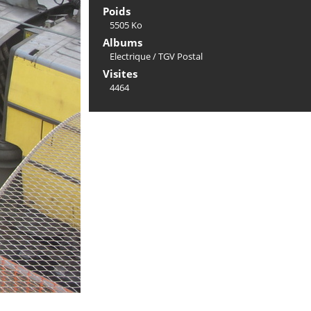
Poids
5505 Ko
Albums
Electrique
/
TGV Postal
Visites
4464