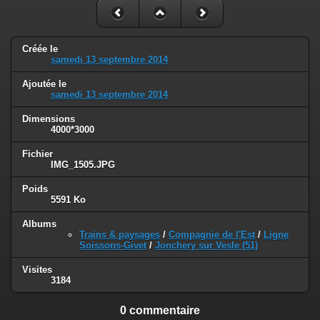
Créée le
samedi 13 septembre 2014
Ajoutée le
samedi 13 septembre 2014
Dimensions
4000*3000
Fichier
IMG_1505.JPG
Poids
5591 Ko
Albums
Trains & paysages
/
Compagnie de l'Est
/
Ligne
Soissons-Givet
/
Jonchery sur Vesle (51)
Visites
3184
0 commentaire