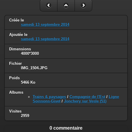
Créée le
samedi 13 septembre 2014
Ajoutée le
samedi 13 septembre 2014
Dimensions
4000*3000
Fichier
IMG_1504.JPG
Poids
5466 Ko
Albums
Trains & paysages
/
Compagnie de l'Est
/
Ligne
Soissons-Givet
/
Jonchery sur Vesle (51)
Visites
2959
0 commentaire