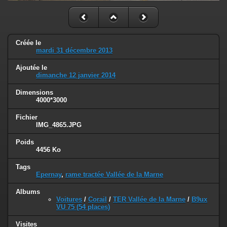
Créée le
mardi 31 décembre 2013
Ajoutée le
dimanche 12 janvier 2014
Dimensions
4000*3000
Fichier
IMG_4865.JPG
Poids
4456 Ko
Tags
Epernay
,
rame tractée Vallée de la Marne
Albums
Voitures
/
Corail
/
TER Vallée de la Marne
/
B9ux
VU 75 (54 places)
Visites