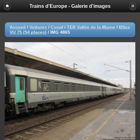
Trains d'Europe - Galerie d'images
Accueil
/
Voitures
/
Corail
/
TER Vallée de la Marne
/
B9ux
VU 75 (54 places)
/
IMG 4865