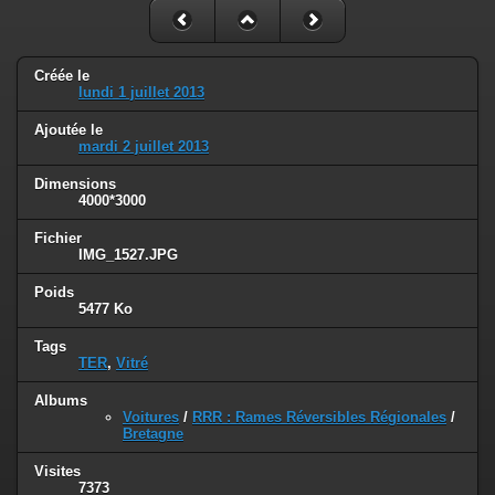
Créée le
lundi 1 juillet 2013
Ajoutée le
mardi 2 juillet 2013
Dimensions
4000*3000
Fichier
IMG_1527.JPG
Poids
5477 Ko
Tags
TER
,
Vitré
Albums
Voitures
/
RRR : Rames Réversibles Régionales
/
Bretagne
Visites
7373