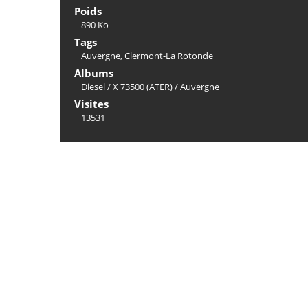
Poids
890 Ko
Tags
Auvergne
,
Clermont-La Rotonde
Albums
Diesel
/
X 73500 (ATER)
/
Auvergne
Visites
13531