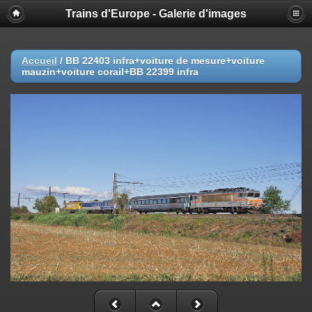
Trains d'Europe - Galerie d'images
Accueil
/
BB 22403 infra+voiture de mesure+voiture
mauzin+voiture corail+BB 22399 infra