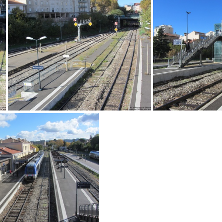
4049
IMG 4040
IMG 4018
IM