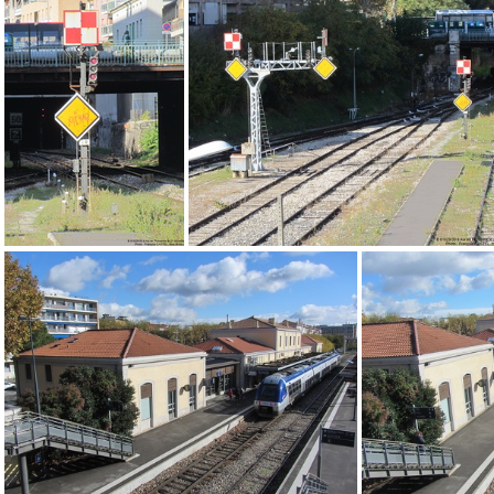
IMG 4052
IMG 
IMG 4031
IMG 4019