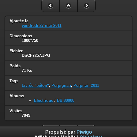
Ajoutée le
vendredi 27 mai 2011
Dimensions
1000*750
Fichier
DSCF7257.JPG
Poids
71 Ko
Tags
Livrée "béton"
,
Perpignan
,
Perpirail 2011
Albums
Electrique
/
BB 80000
Visites
7049
Propulsé par
Piwigo