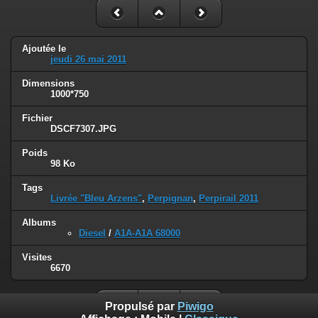
Ajoutée le
jeudi 26 mai 2011
Dimensions
1000*750
Fichier
DSCF7307.JPG
Poids
98 Ko
Tags
Livrée "Bleu Arzens"
,
Perpignan
,
Perpirail 2011
Albums
Diesel
/
A1A-A1A 68000
Visites
6670
Propulsé par
Piwigo