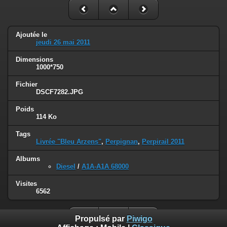
Ajoutée le
jeudi 26 mai 2011
Dimensions
1000*750
Fichier
DSCF7282.JPG
Poids
114 Ko
Tags
Livrée "Bleu Arzens"
,
Perpignan
,
Perpirail 2011
Albums
Diesel
/
A1A-A1A 68000
Visites
6562
Propulsé par
Piwigo