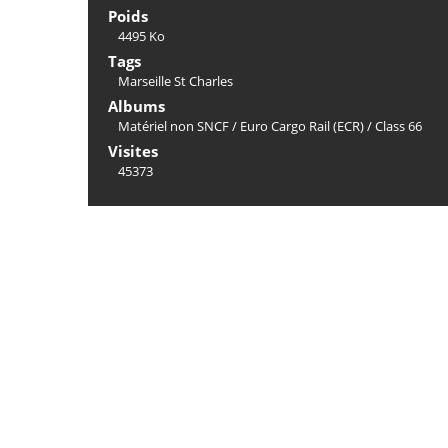
Poids
4495 Ko
Tags
Marseille St Charles
Albums
Matériel non SNCF
/
Euro Cargo Rail (ECR)
/
Class 66
Visites
45373