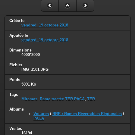
Créée le
vendredi 19 octobre 2018
Ajoutée le
vendredi 19 octobre 2018
Dimensions
4000*3000
Fichier
IMG_3501.JPG
Poids
5091 Ko
Tags
Miramas
,
Rame tractée TER PACA
,
TER
Albums
Voitures
/
RRR : Rames Réversibles Régionales
/
PACA
Visites
16194