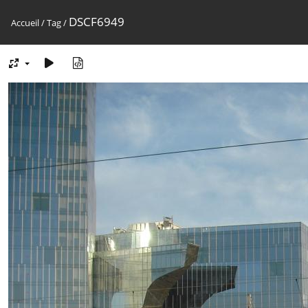
DSCF6949
Accueil
/
Tag
/