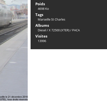
Poids
4698 Ko
Tags
Marseille St Charles
Albums
Diesel
/
X 72500 (XTER)
/
PACA
Visites
13996