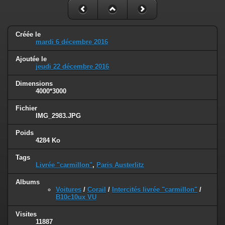
Créée le
mardi 6 décembre 2016
Ajoutée le
jeudi 22 décembre 2016
Dimensions
4000*3000
Fichier
IMG_2983.JPG
Poids
4284 Ko
Tags
Livrée "carmillon"
,
Paris Austerlitz
Albums
Voitures
/
Corail
/
Intercités livrée "carmillon"
/
B10c10ux VU
Visites
11887