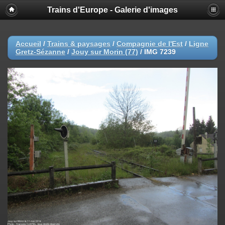
Trains d'Europe - Galerie d'images
Accueil
/
Trains & paysages
/
Compagnie de l'Est
/
Ligne
Gretz-Sézanne
/
Jouy sur Morin (77)
/
IMG 7239