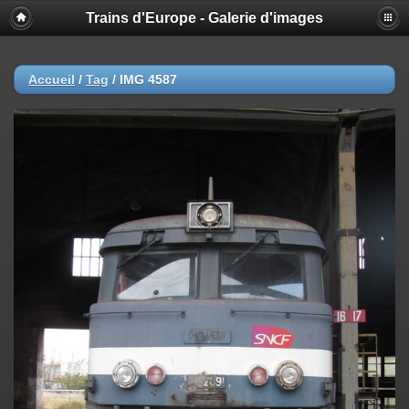
Trains d'Europe - Galerie d'images
Accueil
/
Tag
/
IMG 4587