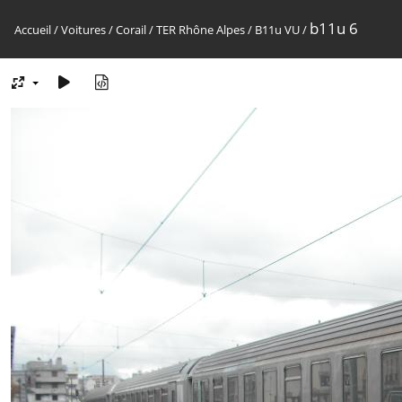
b11u 6
Accueil
/
Voitures
/
Corail
/
TER Rhône Alpes
/
B11u VU
/