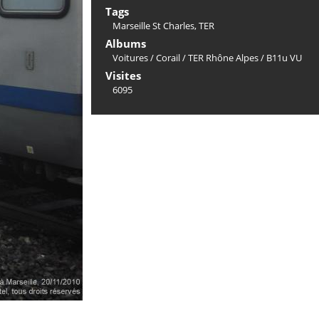
Tags
Marseille St Charles
,
TER
Albums
Voitures
/
Corail
/
TER Rhône Alpes
/
B11u VU
Visites
6095