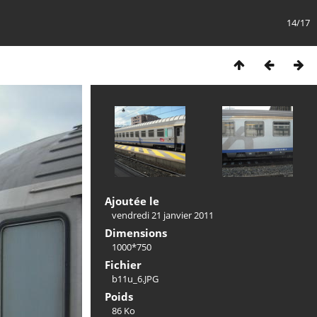
14/17
Ajoutée le
vendredi 21 janvier 2011
Dimensions
1000*750
Fichier
b11u_6.JPG
Poids
86 Ko