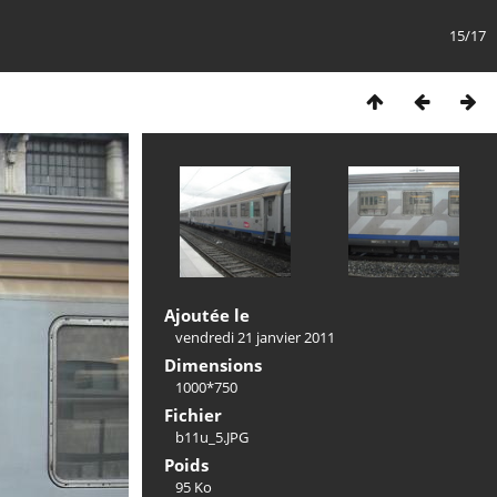
15/17
Ajoutée le
vendredi 21 janvier 2011
Dimensions
1000*750
Fichier
b11u_5.JPG
Poids
95 Ko