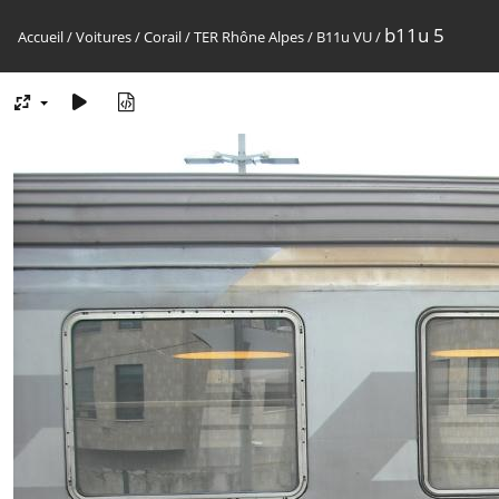
b11u 5
Accueil
/
Voitures
/
Corail
/
TER Rhône Alpes
/
B11u VU
/