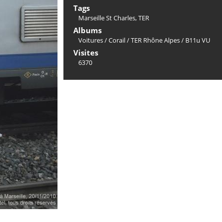
Tags
Marseille St Charles
,
TER
Albums
Voitures
/
Corail
/
TER Rhône Alpes
/
B11u VU
Visites
6370