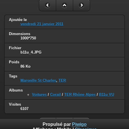
Ajoutée le
vendredi 21 janvier 2011
Dimensions
1000*750
Fichier
b11u_4.JPG
Poids
86 Ko
Tags
Marseille St Charles
,
TER
Albums
Voitures
/
Corail
/
TER Rhône Alpes
/
B11u VU
Visites
6107
Propulsé par
Piwigo