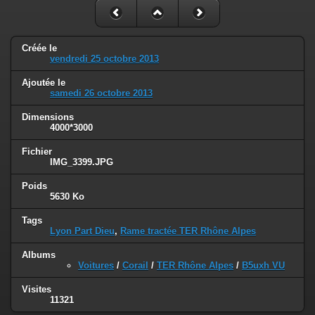
Créée le
vendredi 25 octobre 2013
Ajoutée le
samedi 26 octobre 2013
Dimensions
4000*3000
Fichier
IMG_3399.JPG
Poids
5630 Ko
Tags
Lyon Part Dieu
,
Rame tractée TER Rhône Alpes
Albums
Voitures
/
Corail
/
TER Rhône Alpes
/
B5uxh VU
Visites
11321