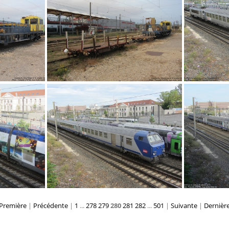
IMG 3517
IM
IMG 3283
Première
|
Précédente
|
1
...
278
279
280
281
282
...
501
|
Suivante
|
Dernièr