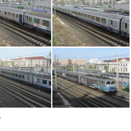
G 3522
IMG 3289
IMG 3338
IMG 3336
e