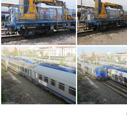
DSCF1806
IMG 3523
IMG 3287
IMG 3286