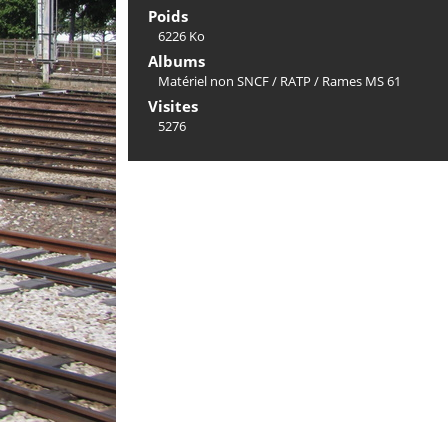
Poids
6226 Ko
Albums
Matériel non SNCF
/
RATP
/
Rames MS 61
Visites
5276