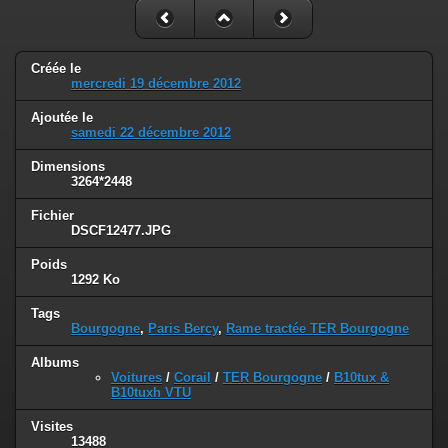
Créée le
mercredi 19 décembre 2012
Ajoutée le
samedi 22 décembre 2012
Dimensions
3264*2448
Fichier
DSCF12477.JPG
Poids
1292 Ko
Tags
Bourgogne
,
Paris Bercy
,
Rame tractée TER Bourgogne
Albums
Voitures
/
Corail
/
TER Bourgogne
/
B10tux &
B10tuxh VTU
Visites
13488