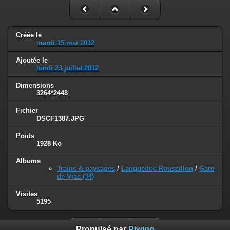
Créée le
mardi 15 mai 2012
Ajoutée le
lundi 23 juillet 2012
Dimensions
3264*2448
Fichier
DSCF1387.JPG
Poids
1928 Ko
Albums
Trains & paysages
/
Languedoc Roussillon
/
Gare
de Vias (34)
Visites
5195
Propulsé par
Piwigo