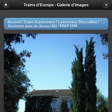
Trains d'Europe - Galerie d'images
Accueil
/
Trains & paysages
/
Languedoc Roussillon
/
Ancienne gare de Junas (30)
/
DSCF1569