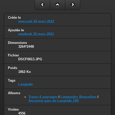
Créée le
mercredi 28 mars 2012
Ajoutée le
vendredi 30 mars 2012
Dimensions
3264*2448
Fichier
DSCF0813.JPG
Poids
1862 Ko
Tags
Langlade
Albums
Trains & paysages
/
Languedoc Roussillon
/
Ancienne gare de Langlade (30)
Visites
4556