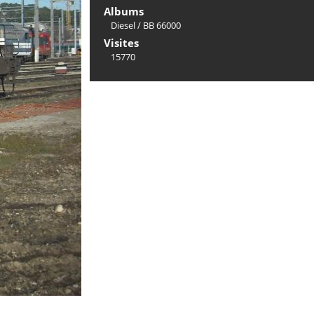
Albums
Diesel
/
BB 66000
Visites
15770