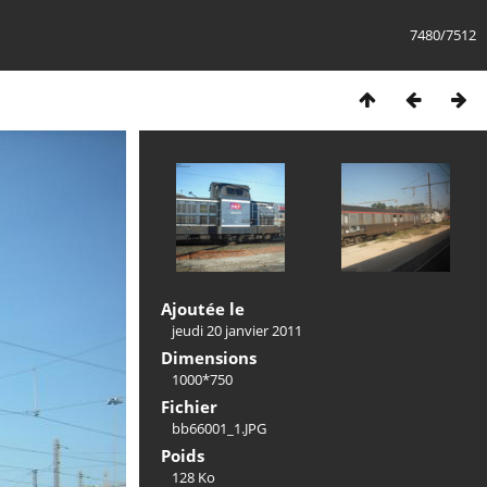
7480/7512
Ajoutée le
jeudi 20 janvier 2011
Dimensions
1000*750
Fichier
bb66001_1.JPG
Poids
128 Ko