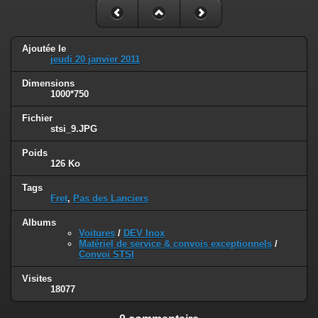
Ajoutée le
jeudi 20 janvier 2011
Dimensions
1000*750
Fichier
stsi_9.JPG
Poids
126 Ko
Tags
Fret
,
Pas des Lanciers
Albums
Voitures
/
DEV Inox
Matériel de service & convois exceptionnels
/
Convoi STSI
Visites
18077