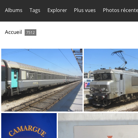
Albums
Tags
Explorer
Plus vues
Photos récent
Accueil
7512
IMG 7627
IMG 7651