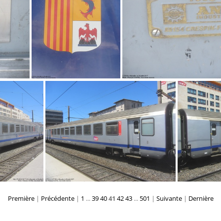
IMG 7300
IMG 7299
Première
|
Précédente
|
1
...
39
40
41
42
43
...
501
|
Suivante
|
Dernière