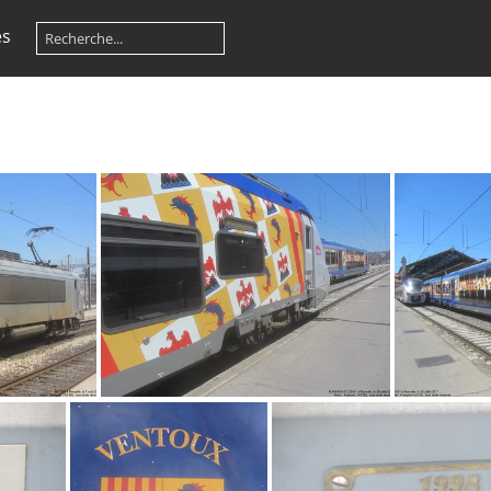
es
IMG 7302