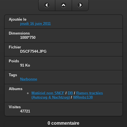
Ajoutée le
jeudi 16 juin 2011
Dimensions
1000*750
Fichier
DSCF7544.JPG
Poids
91 Ko
Tags
Narbonne
Albums
Matériel non SNCF
/
DB
/
Rames tractées
(Autozug & Nachtzug)
/
WRmbz138
Visites
47721
0 commentaire