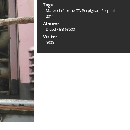
Tags
Matériel réformé (Z)
,
Perpignan
,
Perpirail
2011
Albums
Diesel
/
BB 63500
Visites
5805