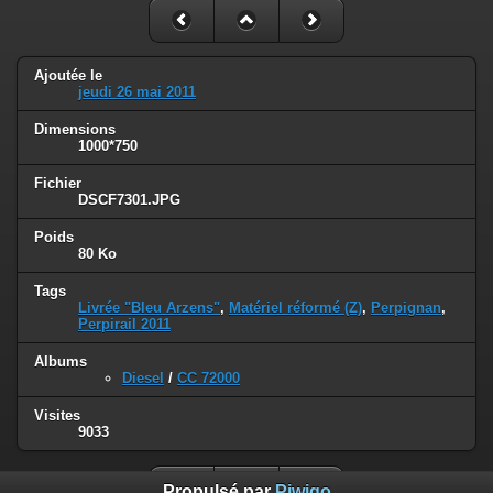
Ajoutée le
jeudi 26 mai 2011
Dimensions
1000*750
Fichier
DSCF7301.JPG
Poids
80 Ko
Tags
Livrée "Bleu Arzens"
,
Matériel réformé (Z)
,
Perpignan
,
Perpirail 2011
Albums
Diesel
/
CC 72000
Visites
9033
Propulsé par
Piwigo