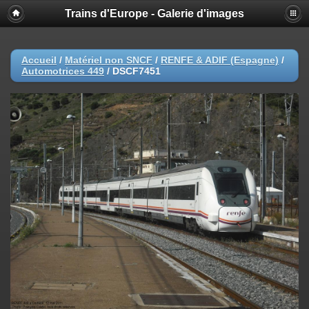
Trains d'Europe - Galerie d'images
Accueil
/
Matériel non SNCF
/
RENFE & ADIF (Espagne)
/
Automotrices 449
/
DSCF7451