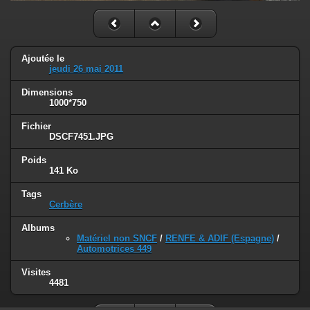
Ajoutée le
jeudi 26 mai 2011
Dimensions
1000*750
Fichier
DSCF7451.JPG
Poids
141 Ko
Tags
Cerbère
Albums
Matériel non SNCF
/
RENFE & ADIF (Espagne)
/
Automotrices 449
Visites
4481