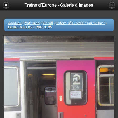
Trains d'Europe - Galerie d'images
Accueil
/
Voitures
/
Corail
/
Intercités livrée "carmillon"
/
B10tu VTU 82
/
IMG 3185