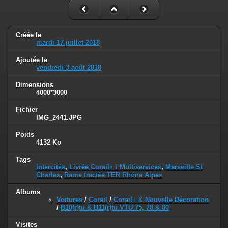
Créée le
mardi 17 juillet 2018
Ajoutée le
vendredi 3 août 2018
Dimensions
4000*3000
Fichier
IMG_2441.JPG
Poids
4132 Ko
Tags
Intercités
,
Livrée Corail+ / Multiservices
,
Marseille St
Charles
,
Rame tractée TER Rhône Alpes
Albums
Voitures
/
Corail
/
Corail+ & Nouvelle Décoration
/
B10(r)tu & B11(r)tu VTU 75, 78 & 80
Visites