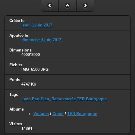
Créée le
jeudi 1 juin 2017
Ajoutée le
dimanche 4 juin 2017
Dimensions
4000*3000
Fichier
IMG_6500.JPG
Poids
4747 Ko
Tags
Lyon Part Dieu
,
Rame tractée TER Bourgogne
Albums
Voitures
/
Corail
/
TER Bourgogne
Visites
14894