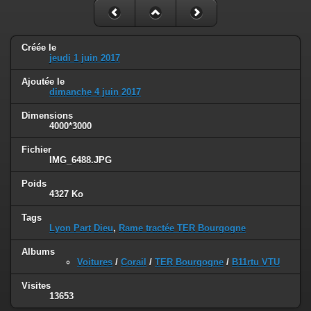
Créée le
jeudi 1 juin 2017
Ajoutée le
dimanche 4 juin 2017
Dimensions
4000*3000
Fichier
IMG_6488.JPG
Poids
4327 Ko
Tags
Lyon Part Dieu
,
Rame tractée TER Bourgogne
Albums
Voitures
/
Corail
/
TER Bourgogne
/
B11rtu VTU
Visites
13653